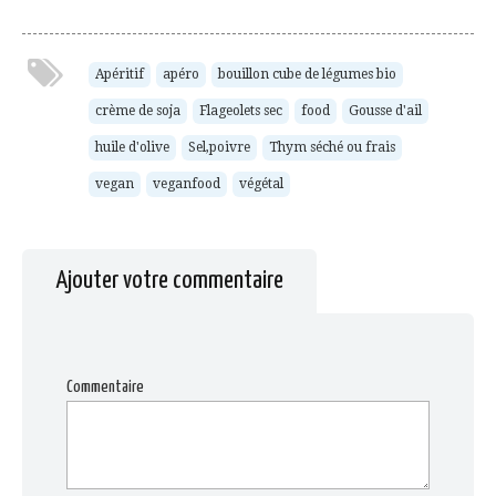
par
sur
sur
sur
sur
e-
Facebook(ouvre
Twitter(ouvre
Pinterest(ouvre
Tumblr(ouvre
mail
dans
dans
dans
dans
à
une
une
une
une
un
nouvelle
nouvelle
nouvelle
nouvelle
ami(ouvre
fenêtre)
fenêtre)
fenêtre)
fenêtre)
Apéritif
apéro
bouillon cube de légumes bio
dans
une
crème de soja
Flageolets sec
food
Gousse d'ail
nouvelle
fenêtre)
huile d'olive
Sel,poivre
Thym séché ou frais
vegan
veganfood
végétal
Ajouter votre commentaire
Commentaire