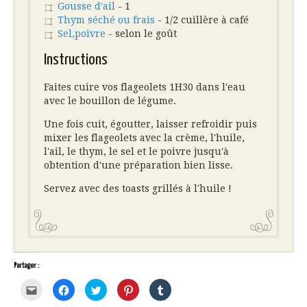
Gousse d'ail
- 1
Thym séché ou frais
- 1/2 cuillère à café
Sel,poivre
- selon le goût
Instructions
Faites cuire vos flageolets 1H30 dans l'eau
avec le bouillon de légume.
Une fois cuit, égoutter, laisser refroidir puis
mixer les flageolets avec la crème, l'huile,
l'ail, le thym, le sel et le poivre jusqu'à
obtention d'une préparation bien lisse.
Servez avec des toasts grillés à l'huile !
Partager :
Cliquez
Cliquez
Cliquez
Cliquez
Cliquez
pour
pour
pour
pour
pour
envoyer
partager
partager
partager
partager