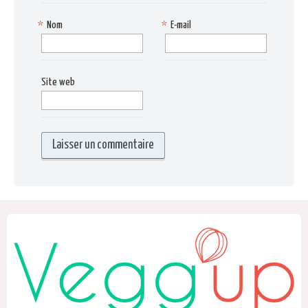
*
Nom
*
E-mail
Site web