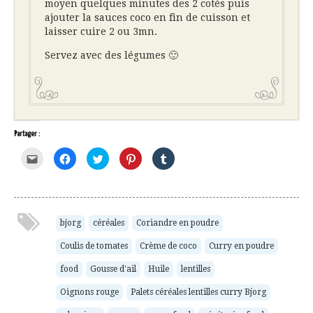
moyen quelques minutes des 2 cotés puis
ajouter la sauces coco en fin de cuisson et
laisser cuire 2 ou 3mn.
Servez avec des légumes 🙂
Partager :
Cliquez
Cliquez
Cliquez
Cliquez
Cliquez
pour
pour
pour
pour
pour
envoyer
partager
partager
partager
partager
par
sur
sur
sur
sur
e-
Facebook(ouvre
Twitter(ouvre
Pinterest(ouvre
Tumblr(ouvre
mail
dans
dans
dans
dans
à
une
une
une
une
un
nouvelle
nouvelle
nouvelle
nouvelle
ami(ouvre
fenêtre)
fenêtre)
fenêtre)
fenêtre)
bjorg
céréales
Coriandre en poudre
dans
une
Coulis de tomates
Crème de coco
Curry en poudre
nouvelle
fenêtre)
food
Gousse d'ail
Huile
lentilles
Oignons rouge
Palets céréales lentilles curry Bjorg