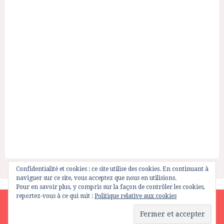
Confidentialité et cookies : ce site utilise des cookies. En continuant à
naviguer sur ce site, vous acceptez que nous en utilisions.
Pour en savoir plus, y compris sur la façon de contrôler les cookies,
reportez-vous à ce qui suit :
Politique relative aux cookies
Site is using a trial version of the theme. Please enter your
purchase code in theme settings to activate it or
purchase this
wordpress theme here