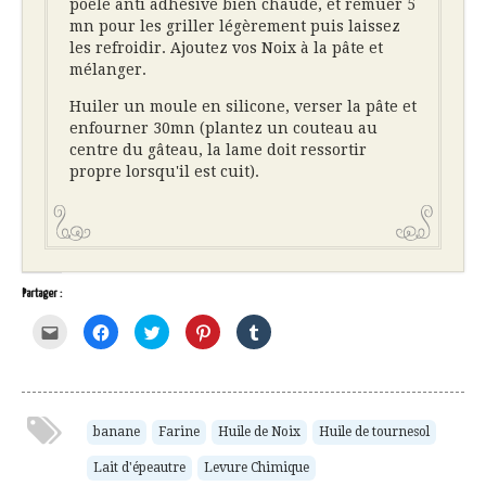
poêle anti adhésive bien chaude, et remuer 5
mn pour les griller légèrement puis laissez
les refroidir. Ajoutez vos Noix à la pâte et
mélanger.
Huiler un moule en silicone, verser la pâte et
enfourner 30mn (plantez un couteau au
centre du gâteau, la lame doit ressortir
propre lorsqu'il est cuit).
Partager :
Cliquez
Cliquez
Cliquez
Cliquez
Cliquez
pour
pour
pour
pour
pour
envoyer
partager
partager
partager
partager
par
sur
sur
sur
sur
e-
Facebook(ouvre
Twitter(ouvre
Pinterest(ouvre
Tumblr(ouvre
mail
dans
dans
dans
dans
à
une
une
une
une
un
nouvelle
nouvelle
nouvelle
nouvelle
ami(ouvre
fenêtre)
fenêtre)
fenêtre)
fenêtre)
banane
Farine
Huile de Noix
Huile de tournesol
dans
une
Lait d'épeautre
Levure Chimique
nouvelle
fenêtre)