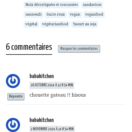
Noix décortiquées et concassées
sanslactose
sansoeufs
Sucre roux
vegan
veganfood
végétal
végétarianfood
Yaourt au soja
6 commentaires
Masquer les commentaires
babakitchen
26 OCTOBRE 2014 À 12 H 54 MIN
chouette gateau !! bisous
Répondre
babakitchen
2 NOVEMBRE 2014 À 14 H 54 MIN