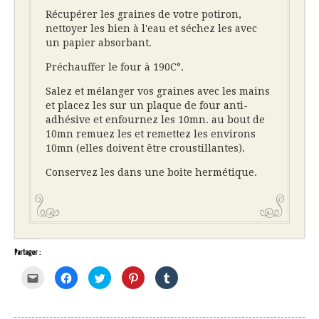
Récupérer les graines de votre potiron,
nettoyer les bien à l'eau et séchez les avec
un papier absorbant.
Préchauffer le four à 190C°.
Salez et mélanger vos graines avec les mains
et placez les sur un plaque de four anti-
adhésive et enfournez les 10mn. au bout de
10mn remuez les et remettez les environs
10mn (elles doivent être croustillantes).
Conservez les dans une boite hermétique.
Partager :
Cliquez
Cliquez
Cliquez
Cliquez
Cliquez
pour
pour
pour
pour
pour
envoyer
partager
partager
partager
partager
par
sur
sur
sur
sur
e-
Facebook(ouvre
Twitter(ouvre
Pinterest(ouvre
Tumblr(ouvre
mail
dans
dans
dans
dans