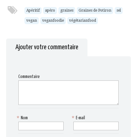
à
une
une
une
une
un
nouvelle
nouvelle
nouvelle
nouvelle
ami(ouvre
fenêtre)
fenêtre)
fenêtre)
fenêtre)
Apéritif
apéro
graines
Graines de Potiron
sel
dans
une
vegan
veganfoodie
végétarianfood
nouvelle
fenêtre)
Ajouter votre commentaire
Commentaire
*
Nom
*
E-mail