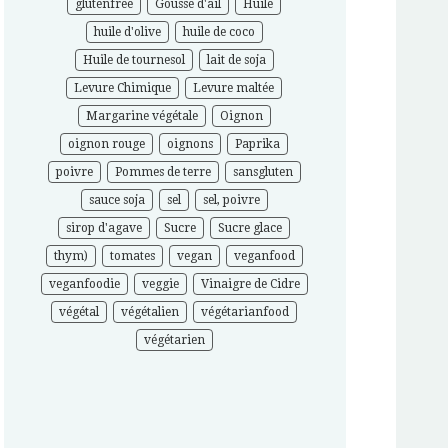
glutenfree
Gousse d'ail
Huile
huile d'olive
huile de coco
Huile de tournesol
lait de soja
Levure Chimique
Levure maltée
Margarine végétale
Oignon
oignon rouge
oignons
Paprika
poivre
Pommes de terre
sansgluten
sauce soja
sel
sel, poivre
sirop d'agave
Sucre
Sucre glace
thym)
tomates
vegan
veganfood
veganfoodie
veggie
Vinaigre de Cidre
végétal
végétalien
végétarianfood
végétarien