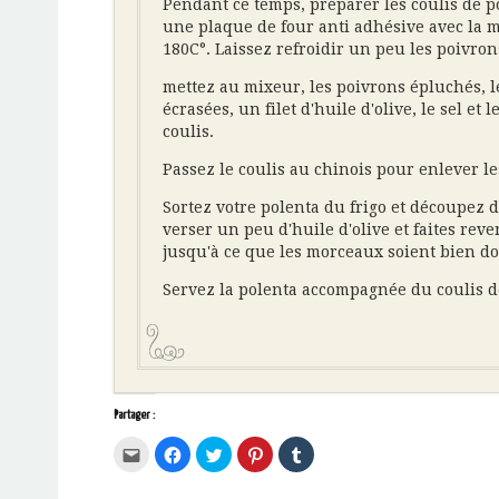
Pendant ce temps, préparer les coulis de po
une plaque de four anti adhésive avec la 
180C°. Laissez refroidir un peu les poivron
mettez au mixeur, les poivrons épluchés, le
écrasées, un filet d'huile d'olive, le sel e
coulis.
Passez le coulis au chinois pour enlever le
Sortez votre polenta du frigo et découpez d
verser un peu d'huile d'olive et faites reve
jusqu'à ce que les morceaux soient bien do
Servez la polenta accompagnée du coulis d
Partager :
Cliquez
Cliquez
Cliquez
Cliquez
Cliquez
pour
pour
pour
pour
pour
envoyer
partager
partager
partager
partager
par
sur
sur
sur
sur