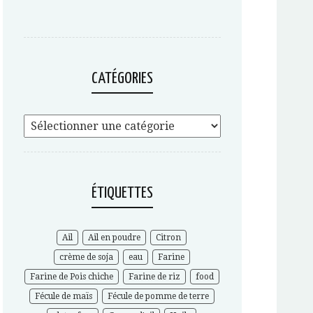
CATÉGORIES
ÉTIQUETTES
Ail
Ail en poudre
Citron
crème de soja
eau
Farine
Farine de Pois chiche
Farine de riz
food
Fécule de maïs
Fécule de pomme de terre