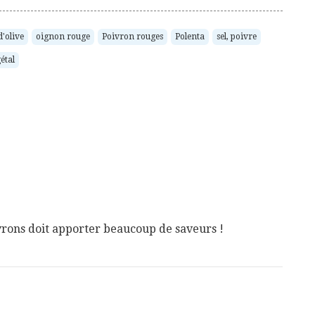
d'olive
oignon rouge
Poivron rouges
Polenta
sel, poivre
étal
ivrons doit apporter beaucoup de saveurs !