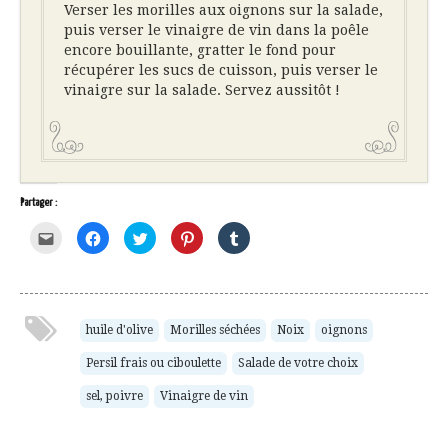
Verser les morilles aux oignons sur la salade,
puis verser le vinaigre de vin dans la poêle
encore bouillante, gratter le fond pour
récupérer les sucs de cuisson, puis verser le
vinaigre sur la salade. Servez aussitôt !
Partager :
Cliquez
Cliquez
Cliquez
Cliquez
Cliquez
pour
pour
pour
pour
pour
envoyer
partager
partager
partager
partager
par
sur
sur
sur
sur
e-
Facebook(ouvre
Twitter(ouvre
Pinterest(ouvre
Tumblr(ouvre
mail
dans
dans
dans
dans
à
une
une
une
une
un
nouvelle
nouvelle
nouvelle
nouvelle
ami(ouvre
fenêtre)
fenêtre)
fenêtre)
fenêtre)
huile d'olive
Morilles séchées
Noix
oignons
dans
une
Persil frais ou ciboulette
Salade de votre choix
nouvelle
fenêtre)
sel, poivre
Vinaigre de vin