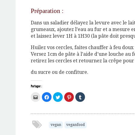
Préparation :
Dans un saladier délayez la levure avec le lait
grumeaux, ajoutez l’eau au fur et a mesure en
et laissez lever 1H à 1H30 (la pâte doit pres
Huilez vos cercles, faites chauffer à feu dou
Versez 1cm de pâte à l’aide d’une louche au f
retirez les cercles et retournez la crêpe pour 
du sucre ou de confiture.
Partager :
Cliquez
Cliquez
Cliquez
Cliquez
Cliquez
pour
pour
pour
pour
pour
envoyer
partager
partager
partager
partager
par
sur
sur
sur
sur
e-
Facebook(ouvre
Twitter(ouvre
Pinterest(ouvre
Tumblr(ouvre
mail
dans
dans
dans
dans
à
une
une
une
une
un
nouvelle
nouvelle
nouvelle
nouvelle
ami(ouvre
fenêtre)
fenêtre)
fenêtre)
fenêtre)
vegan
veganfood
dans
une