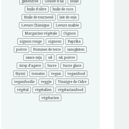
glutenfree
Gousse d'ail
Huile
huile d'olive
huile de coco
Huile de tournesol
lait de soja
Levure Chimique
Levure maltée
Margarine végétale
Oignon
oignon rouge
oignons
Paprika
poivre
Pommes de terre
sansgluten
sauce soja
sel
sel, poivre
sirop d'agave
Sucre
Sucre glace
thym)
tomates
vegan
veganfood
veganfoodie
veggie
Vinaigre de Cidre
végétal
végétalien
végétarianfood
végétarien