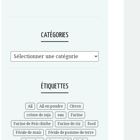
CATÉGORIES
ÉTIQUETTES
Ail
Ail en poudre
Citron
crème de soja
eau
Farine
Farine de Pois chiche
Farine de riz
food
Fécule de maïs
Fécule de pomme de terre